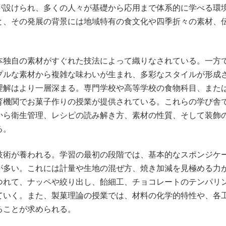
が設けられ、多くの人々が基礎から応用まで体系的に学べる環
と、その発展の背景には地域特有の食文化や四季折々の素材、
本独自の素材がすぐれた技法によって織りなされている。一方
プルな素材から複雑な味わいが生まれ、多彩なスタイルが形成
理解はより一層深まる。専門学校や高等学校の食物科目、また
育機関でお菓子作りの授業が提供されている。これらの学び舎
から衛生管理、レシピの読み解き方、素材の性質、そして装飾
る。
技術が養われる。学習の最初の段階では、基本的なスポンジケ
が多い。これには計量や生地の混ぜ方、焼き加減を見極める力
つれて、ナッペや絞り出し、飴細工、チョコレートのテンパリ
ていく。また、製菓理論の授業では、材料の化学的特性や、各
ることが求められる。