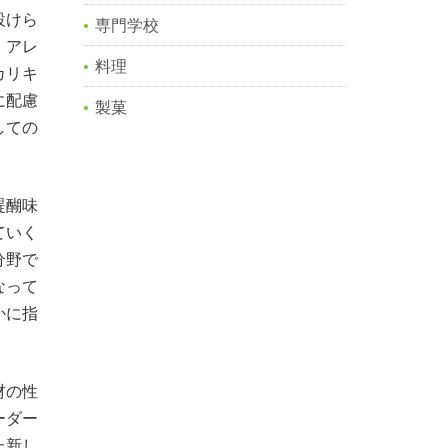
設けら
専門学校
、アレ
料理
カリキ
に配慮
製菓
しての
醍醐味
ていく
分野で
なって
かに指
材の性
ーダー
た新し