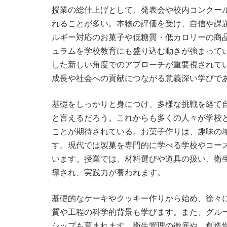
授業の総仕上げとして、発表会や校内コンクー
れることが多い。本物の評価を受け、自信や課
ルギー対応のお菓子や低糖質・低カロリーの商
ュラムを学校教育にも盛り込む動きが強まって
した新しい角度でのアプローチが重要視されて
成長や社会への貢献につながる意義深い学びで
基礎をしっかりと身につけ、多様な挑戦を経て
と言えるだろう。これからも多くの人々が学校
ことが期待されている。お菓子作りは、趣味の
す。現代では製菓を専門的に学べる学校やコー
います。授業では、材料選びや道具の扱い、衛
導され、実践力が養われます。
基礎的なケーキやクッキー作りから始め、徐々
質や工程の科学的背景も学びます。また、グル
シップも育まれます。衛生管理の徹底や、創造