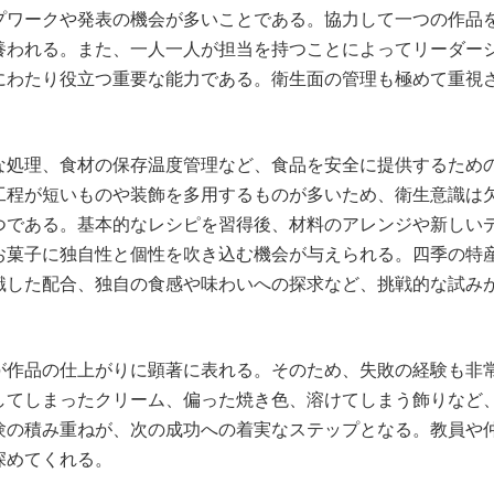
プワークや発表の機会が多いことである。協力して一つの作品
養われる。また、一人一人が担当を持つことによってリーダー
にわたり役立つ重要な能力である。衛生面の管理も極めて重視
な処理、食材の保存温度管理など、食品を安全に提供するため
工程が短いものや装飾を多用するものが多いため、衛生意識は
つである。基本的なレシピを習得後、材料のアレンジや新しい
お菓子に独自性と個性を吹き込む機会が与えられる。四季の特
識した配合、独自の食感や味わいへの探求など、挑戦的な試み
が作品の仕上がりに顕著に表れる。そのため、失敗の経験も非
してしまったクリーム、偏った焼き色、溶けてしまう飾りなど
験の積み重ねが、次の成功への着実なステップとなる。教員や
深めてくれる。