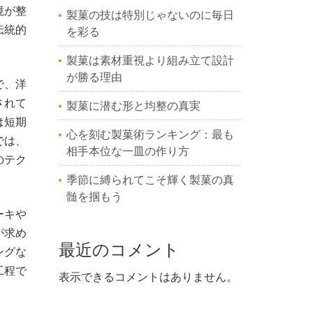
境が整
製菓の技は特別じゃないのに毎日
伝統的
を彩る
製菓は素材重視より組み立て設計
が勝る理由
で、洋
されて
製菓に潜む形と均整の真実
は短期
心を刻む製菓術ランキング：最も
では、
相手本位な一皿の作り方
のテク
季節に縛られてこそ輝く製菓の真
髄を掴もう
ーキや
が求め
最近のコメント
ングな
工程で
表示できるコメントはありません。