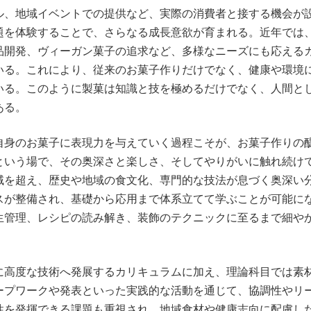
ル、地域イベントでの提供など、実際の消費者と接する機会が
題を体験することで、さらなる成長意欲が育まれる。近年では
品開発、ヴィーガン菓子の追求など、多様なニーズにも応える
いる。これにより、従来のお菓子作りだけでなく、健康や環境
いる。このように製菓は知識と技を極めるだけでなく、人間と
ある。
自身のお菓子に表現力を与えていく過程こそが、お菓子作りの
という場で、その奥深さと楽しさ、そしてやりがいに触れ続け
域を超え、歴史や地域の食文化、専門的な技法が息づく奥深い
スが整備され、基礎から応用まで体系立てて学ぶことが可能に
生管理、レシピの読み解き、装飾のテクニックに至るまで細や
に高度な技術へ発展するカリキュラムに加え、理論科目では素
ープワークや発表といった実践的な活動を通じて、協調性やリ
性を発揮できる課題も重視され、地域食材や健康志向に配慮し