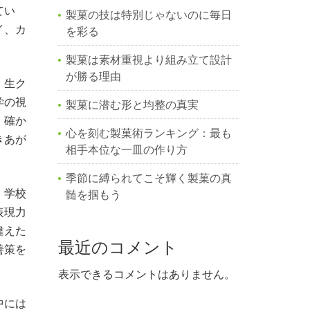
てい
製菓の技は特別じゃないのに毎日
イ、カ
を彩る
製菓は素材重視より組み立て設計
が勝る理由
、生ク
学の視
製菓に潜む形と均整の真実
、確か
心を刻む製菓術ランキング：最も
きあが
相手本位な一皿の作り方
。
季節に縛られてこそ輝く製菓の真
。学校
髄を掴もう
表現力
違えた
最近のコメント
善策を
表示できるコメントはありません。
中には