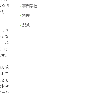
る|創
専門学校
作り上
料理
製菓
。こう
歩とな
が、現
ていま
ます。
方が求
われて
ことも
食材や
ベーシ