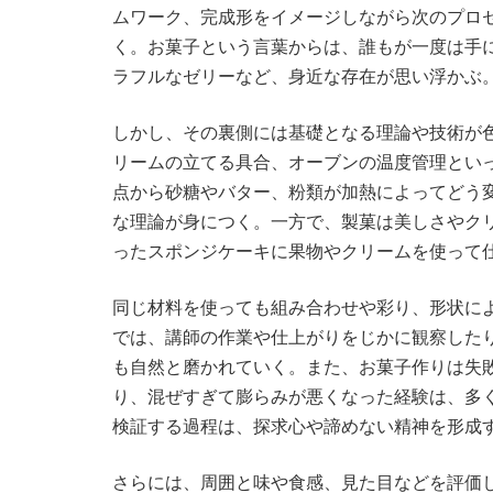
ムワーク、完成形をイメージしながら次のプロ
く。お菓子という言葉からは、誰もが一度は手
ラフルなゼリーなど、身近な存在が思い浮かぶ
しかし、その裏側には基礎となる理論や技術が
リームの立てる具合、オーブンの温度管理とい
点から砂糖やバター、粉類が加熱によってどう
な理論が身につく。一方で、製菓は美しさやク
ったスポンジケーキに果物やクリームを使って
同じ材料を使っても組み合わせや彩り、形状に
では、講師の作業や仕上がりをじかに観察した
も自然と磨かれていく。また、お菓子作りは失
り、混ぜすぎて膨らみが悪くなった経験は、多
検証する過程は、探求心や諦めない精神を形成
さらには、周囲と味や食感、見た目などを評価