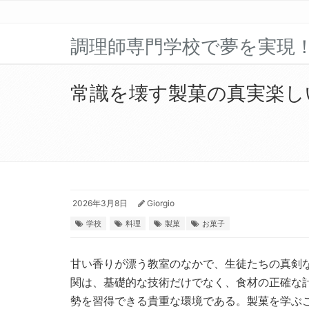
調理師専門学校で夢を実現
常識を壊す製菓の真実楽し
2026年3月8日
Giorgio
学校
料理
製菓
お菓子
甘い香りが漂う教室のなかで、生徒たちの真剣
関は、基礎的な技術だけでなく、食材の正確な
勢を習得できる貴重な環境である。製菓を学ぶ