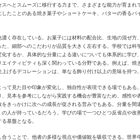
セスへとスムーズに移行する力まで、さまざまな能力が育まれ
にしたことのある焼き菓子やショートケーキ、バターの香るパ
。
色濃く存在している。お菓子には材料の配合比、生地の混ぜ方
った、細部へのこだわりが品質を大きく左右する。学校では科
変化するか、具体的な分量による違いについても体系的に学び
リエイティビティも深く関わっている分野である。例えば、焼
仕上げるデコレーションは、単なる飾り付け以上の意味を持つ
よって見た目や印象が変化し、独自性が表現できる場でもある
り、見本を参考にしながら実践する機会が豊富なため、感性や
敗をきっかけに次への成長が促される営みでもある。分量を間
くの人が持っているだろう。学びの場で一つひとつ反省点や改
する基盤となる。
し合うことで、他者の多様な視点や価値観を吸収できる。世界