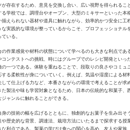
ツが存在するため、意見を交換し合い、広い視野を得られるこ
する学校では、調理台やオーブン、大型のミキサーといった本
か揃えられない器材や道具に触れながら、効率的かつ安全に工
うな実践的な環境が整っているからこそ、プロフェッショナル
っている。
合の作業感覚や材料の状態について学べるのも大きな利点であ
やコンテストへの挑戦、時にはグループでのレシピ開発といっ
徴の一つである。体験を重ねることで、段取りの良さやコミュ
応する柔軟性が身についていく。例えば、気温や湿度による材
夫して仕上げる力など、本番さながらの環境で考えることが求
きた製法や味も学習対象となるため、日本の伝統的な和菓子、
なジャンルに触れることができる。
自身の技術の幅を広げるとともに、独創的なお菓子を生み出そ
性や歴史的な背景、調達法、栽培方法にいたるまで探求する授
きな利点である。製菓の学びは食への関心を高め、友人や家族