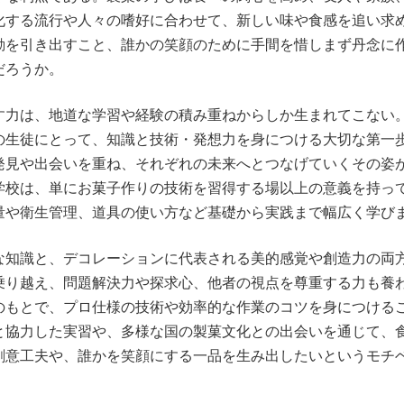
化する流行や人々の嗜好に合わせて、新しい味や食感を追い求め
動を引き出すこと、誰かの笑顔のために手間を惜しまず丹念に
だろうか。
す力は、地道な学習や経験の積み重ねからしか生まれてこない
の生徒にとって、知識と技術・発想力を身につける大切な第一
発見や出会いを重ね、それぞれの未来へとつなげていくその姿
学校は、単にお菓子作りの技術を習得する場以上の意義を持っ
量や衛生管理、道具の使い方など基礎から実践まで幅広く学び
な知識と、デコレーションに代表される美的感覚や創造力の両
乗り越え、問題解決力や探求心、他者の視点を尊重する力も養
のもとで、プロ仕様の技術や効率的な作業のコツを身につける
と協力した実習や、多様な国の製菓文化との出会いを通じて、
創意工夫や、誰かを笑顔にする一品を生み出したいというモチ