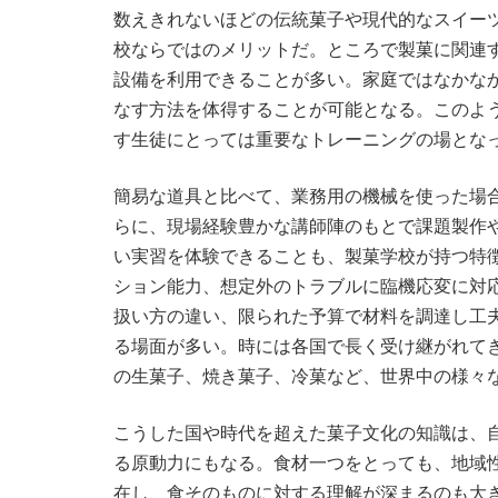
数えきれないほどの伝統菓子や現代的なスイー
校ならではのメリットだ。ところで製菓に関連
設備を利用できることが多い。家庭ではなかな
なす方法を体得することが可能となる。このよ
す生徒にとっては重要なトレーニングの場とな
簡易な道具と比べて、業務用の機械を使った場
らに、現場経験豊かな講師陣のもとで課題製作
い実習を体験できることも、製菓学校が持つ特
ション能力、想定外のトラブルに臨機応変に対
扱い方の違い、限られた予算で材料を調達し工
る場面が多い。時には各国で長く受け継がれて
の生菓子、焼き菓子、冷菓など、世界中の様々
こうした国や時代を超えた菓子文化の知識は、
る原動力にもなる。食材一つをとっても、地域
在し、食そのものに対する理解が深まるのも大