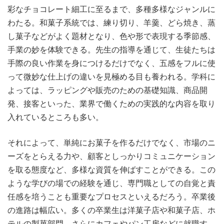
彩なチョコレート細工に至るまで、多種多様なジャンルに
わたる。和菓子系統では、練り切り、羊羹、どら焼き、蒸
し菓子などがよく題材となり、色や形で表現する季節感、
手業の妙を体験できる。先生の指導を通じて、生徒たちは
手際の良い作業を身につけるだけでなく、五感をフルに使
って微妙な仕上げの違いを見極める目も養われる。学科に
よっては、ラッピングや販売のための基礎知識、商品開
発、接客といった、業界で働くための実践的な内容を取り
入れているところも多い。
それによって、単純にお菓子を作るだけでなく、市場のニ
ーズをとらえる力や、顧客としっかりコミュニケーション
を取る態度など、多様な資質を伸ばすことができる。この
ような学びの場での経験を通じ、専門職としての自覚と責
任感を培うことも重要なプロセスといえるだろう。卒業後
の進路は幅広い。多くの卒業生は洋菓子店や和菓子店、ホ
テルの製菓部門、さらにカフェやパン工房などに就職す