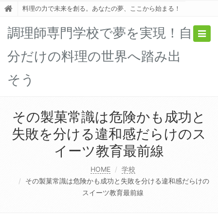
料理の力で未来を創る。あなたの夢、ここから始まる！
調理師専門学校で夢を実現！自
Togg
navig
分だけの料理の世界へ踏み出
そう
その製菓常識は危険かも成功と
失敗を分ける違和感だらけのス
イーツ教育最前線
HOME
学校
その製菓常識は危険かも成功と失敗を分ける違和感だらけの
スイーツ教育最前線