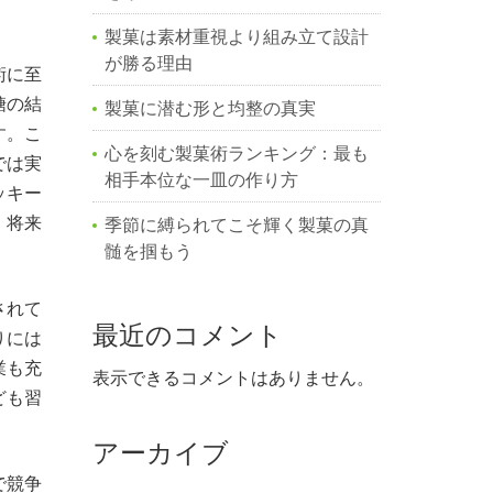
製菓は素材重視より組み立て設計
が勝る理由
術に至
糖の結
製菓に潜む形と均整の真実
す。こ
心を刻む製菓術ランキング：最も
では実
相手本位な一皿の作り方
ッキー
、将来
季節に縛られてこそ輝く製菓の真
髄を掴もう
されて
最近のコメント
りには
業も充
表示できるコメントはありません。
ども習
アーカイブ
で競争