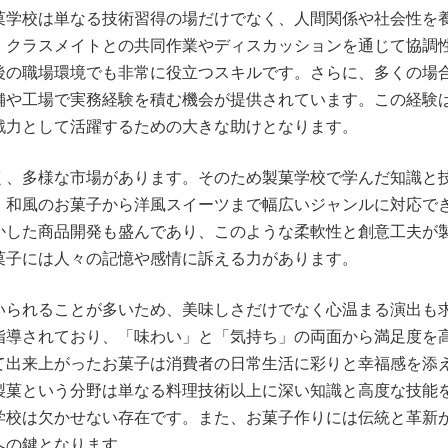
菓学校は単なる技術習得の場だけでなく、人間関係や社会性を
。クラスメイトとの共同作業やディスカッションを通じて協調
後の職場環境でも非常に役立つスキルです。さらに、多くの場
舗や工場で実務経験を積む機会が提供されています。この経験
戦力として活躍するための大きな助けとなります。
く、多様な市場があります。そのため製菓学校で学んだ知識と
。和風のお菓子から洋風スイーツまで幅広いジャンルに対応で
かした商品開発も盛んであり、このような柔軟性と創意工夫が
菓子には人々の記憶や感情に訴える力があります。
いられることが多いため、美味しさだけでなく心温まる演出も
指導されており、「味わい」と「気持ち」の両面から満足度を
て出来上がったお菓子は消費者の日常生活に彩りと幸福感を添
製菓という分野は単なる料理技術以上に深い知識と高度な技能
学校は欠かせない存在です。また、お菓子作りには伝統と革新
への鍵となります。