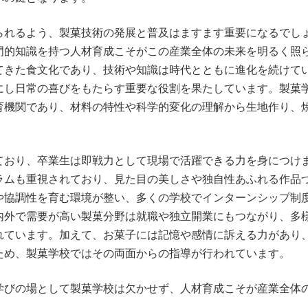
られるよう、製菓技術の発展と普及はますます重要になるでし
門的知識を持つ人材育成こそがこの産業全体の未来を明るく照
てきた食文化であり、技術や知識は時代とともに進化を続けて
にし日常の喜びをもたらす重要な役割を果たしています。製菓
育機関であり、材料の特性や科学的変化の理解から生地作り、
ており、卒業生は即戦力として現場で活躍できる力を身につけ
ラムも重視されており、見た目の美しさや独自性あふれる作品
や協調性を育む環境が整い、多くの学校でインターンシップ制
内外で需要が高い製菓分野は就職や独立開業にもつながり、多
れています。加えて、お菓子には記憶や感情に訴える力があり
ため、製菓学校ではその両面からの指導が行われています。
学びの場として製菓学校は欠かせず、人材育成こそが産業全体