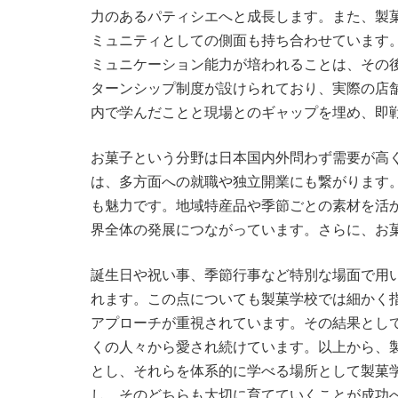
力のあるパティシエへと成長します。また、製
ミュニティとしての側面も持ち合わせています
ミュニケーション能力が培われることは、その
ターンシップ制度が設けられており、実際の店
内で学んだことと現場とのギャップを埋め、即
お菓子という分野は日本国内外問わず需要が高
は、多方面への就職や独立開業にも繋がります
も魅力です。地域特産品や季節ごとの素材を活
界全体の発展につながっています。さらに、お
誕生日や祝い事、季節行事など特別な場面で用
れます。この点についても製菓学校では細かく
アプローチが重視されています。その結果とし
くの人々から愛され続けています。以上から、
とし、それらを体系的に学べる場所として製菓
し、そのどちらも大切に育てていくことが成功