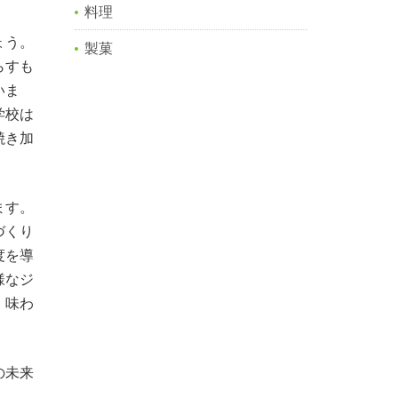
料理
ょう。
製菓
らすも
いま
学校は
焼き加
ます。
づくり
度を導
様なジ
、味わ
の未来