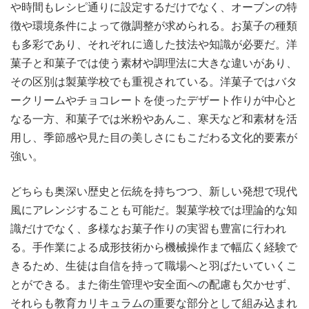
や時間もレシピ通りに設定するだけでなく、オーブンの特
徴や環境条件によって微調整が求められる。お菓子の種類
も多彩であり、それぞれに適した技法や知識が必要だ。洋
菓子と和菓子では使う素材や調理法に大きな違いがあり、
その区別は製菓学校でも重視されている。洋菓子ではバタ
ークリームやチョコレートを使ったデザート作りが中心と
なる一方、和菓子では米粉やあんこ、寒天など和素材を活
用し、季節感や見た目の美しさにもこだわる文化的要素が
強い。
どちらも奥深い歴史と伝統を持ちつつ、新しい発想で現代
風にアレンジすることも可能だ。製菓学校では理論的な知
識だけでなく、多様なお菓子作りの実習も豊富に行われ
る。手作業による成形技術から機械操作まで幅広く経験で
きるため、生徒は自信を持って職場へと羽ばたいていくこ
とができる。また衛生管理や安全面への配慮も欠かせず、
それらも教育カリキュラムの重要な部分として組み込まれ