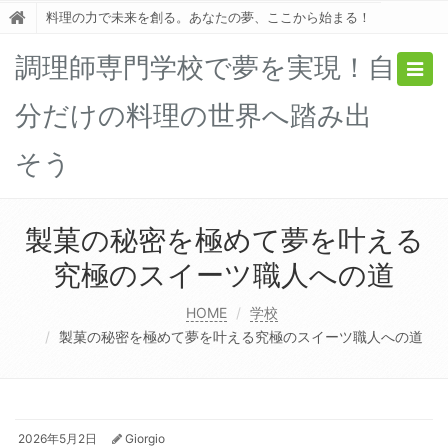
料理の力で未来を創る。あなたの夢、ここから始まる！
調理師専門学校で夢を実現！自
Togg
navig
分だけの料理の世界へ踏み出
そう
製菓の秘密を極めて夢を叶える
究極のスイーツ職人への道
HOME
学校
製菓の秘密を極めて夢を叶える究極のスイーツ職人への道
2026年5月2日
Giorgio