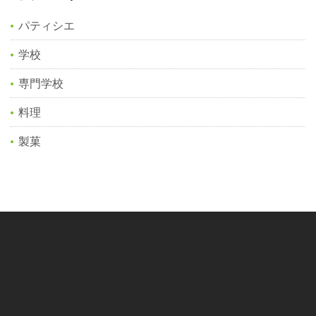
パティシエ
学校
専門学校
料理
製菓