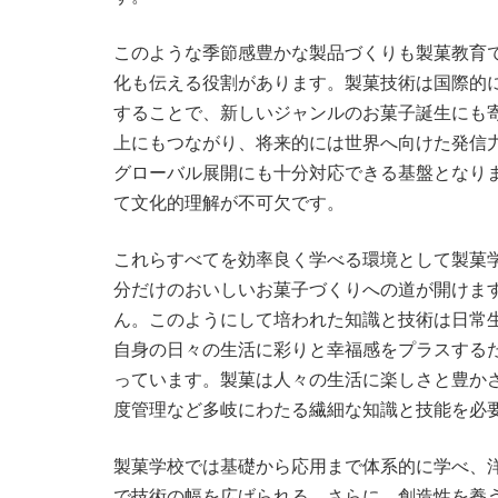
このような季節感豊かな製品づくりも製菓教育
化も伝える役割があります。製菓技術は国際的
することで、新しいジャンルのお菓子誕生にも
上にもつながり、将来的には世界へ向けた発信
グローバル展開にも十分対応できる基盤となり
て文化的理解が不可欠です。
これらすべてを効率良く学べる環境として製菓
分だけのおいしいお菓子づくりへの道が開けま
ん。このようにして培われた知識と技術は日常
自身の日々の生活に彩りと幸福感をプラスする
っています。製菓は人々の生活に楽しさと豊か
度管理など多岐にわたる繊細な知識と技能を必
製菓学校では基礎から応用まで体系的に学べ、
で技術の幅を広げられる。さらに、創造性を養