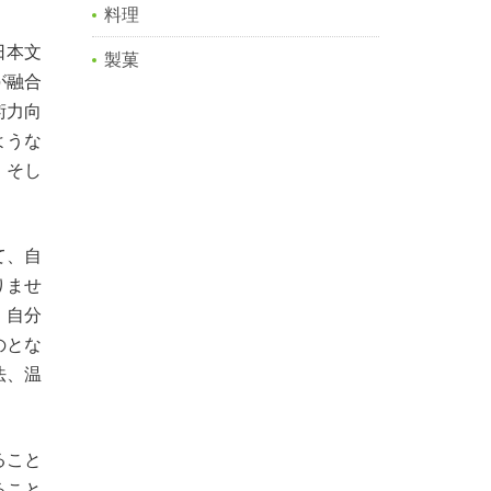
料理
日本文
製菓
が融合
術力向
ような
、そし
て、自
りませ
。自分
のとな
法、温
ること
ること