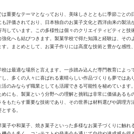
では重要なテーマとなっており、美味しさとともに季節ごとの
にも評価されており、日本独自のお菓子文化と西洋由来の製法
寄与しています。この多様性は個々のクリエイティビティと技
力強化へも結びつきます。製菓学校で得た知識と経験は、その
ます。まとめとして、お菓子作りには高度な技術と豊かな感性
学校は最適な場所と言えます。一歩踏み込んだ専門教育によっ
すし、多くの人々に喜ばれる素晴らしい作品づくりも夢ではあ
生活のみならず職業としても活躍できる可能性を秘めています
ためにも、製菓という分野への理解と挑戦は非常に価値あるも
さをもたらす重要な技術であり、その世界は材料選びや調理方
要とする。
洋菓子や和菓子、焼き菓子といった多様なお菓子づくりに触れ
う機会も多く、コンテストや発表会を通じて自信や達成感を得