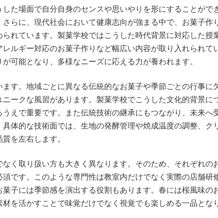
うした場面で自分自身のセンスや思いやりを形にすることがで
。さらに、現代社会において健康志向が強まる中で、お菓子作
められています。製菓学校ではこうした時代背景に対応した授
アレルギー対応のお菓子作りなど幅広い内容が取り入れられて
りが可能となり、多様なニーズに応える力が養われます。
います。地域ごとに異なる伝統的なお菓子や季節ごとの行事に
ユニークな風習があります。製菓学校でこうした文化的背景に
るうえで重要です。また伝統技術の継承にもつながり、未来へ
。具体的な技術面では、生地の発酵管理や焼成温度の調整、ク
品質を左右します。
でなく取り扱い方も大きく異なります。そのため、それぞれの
必須です。このような専門性は教室内だけでなく実際の店舗研
お菓子には季節感を演出する役割もあります。春には桜風味の
素材を活かすことで味覚だけでなく視覚でも楽しめる一品とな