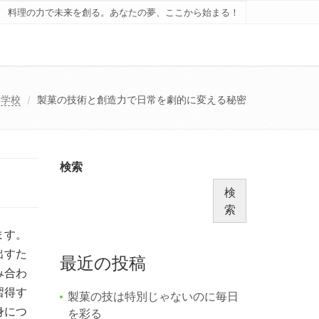
料理の力で未来を創る。あなたの夢、ここから始まる！
学校
製菓の技術と創造力で日常を劇的に変える秘密
検索
検
索
ます。
出すた
最近の投稿
み合わ
習得す
製菓の技は特別じゃないのに毎日
身につ
を彩る