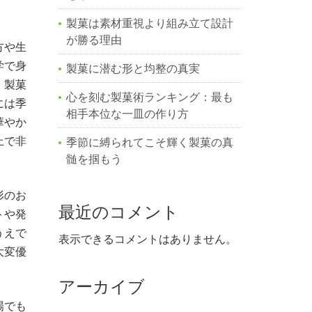
製菓は素材重視より組み立て設計
が勝る理由
方や生
学で身
製菓に潜む形と均整の真実
、製菓
心を刻む製菓術ランキング：最も
には季
相手本位な一皿の作り方
華やか
上で非
季節に縛られてこそ輝く製菓の真
髄を掴もう
形のお
最近のコメント
トや発
うえで
表示できるコメントはありません。
大変優
アーカイブ
場でも