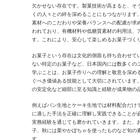
欠かせない存在です。製菓技術が高まると、そ
くの人々との絆を深めることにもつながります
素材へのこだわりや栄養バランスへの配慮が求
われており、有機材料や低糖質素材の利用法、
す。これにより、安心して楽しめるお菓子づく
お菓子という存在は文化的側面も持ち合わせて
ない特定のお菓子など、日本国内には数多くの
学ぶことは、お菓子作りへの理解と敬意を深め
ぐべき価値ある技能として大切にされています
の安定化など細部に至る知識と経験が成果物の
例えばパン生地とケーキ生地では材料配合だけ
に適した手法を正確に理解し実践できることが
実務経験を通じても磨かれていきます。また、
子、秋には栗やかぼちゃを使ったものなど旬の
す。