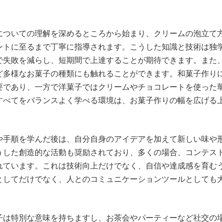
についての理解を深めるところから始まり、クリームの泡立て
ントに至るまで丁寧に指導されます。こうした知識と技術は独
で失敗を減らし、短期間で上達することが期待できます。また
ど多様なお菓子の種類にも触れることができます。和菓子作り
要であり、一方で洋菓子ではクリームやチョコレートを使った
すべてをバランスよく学べる環境は、お菓子作りの幅を広げる
や手順を学んだ後は、自分自身のアイデアを加えて新しい味や
うした創造的な活動も奨励されており、多くの場合、コンテス
れています。これは技術向上だけでなく、自信や達成感を育む
としてだけでなく、人とのコミュニケーションツールとしても
子は特別な意味を持ちますし、お茶会やパーティーなど社交の