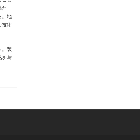
果た
る。地
な技術
る。製
感を与