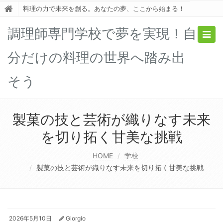
料理の力で未来を創る。あなたの夢、ここから始まる！
調理師専門学校で夢を実現！自
Togg
navig
分だけの料理の世界へ踏み出
そう
製菓の技と芸術が織りなす未来
を切り拓く甘美な挑戦
HOME
学校
製菓の技と芸術が織りなす未来を切り拓く甘美な挑戦
2026年5月10日
Giorgio