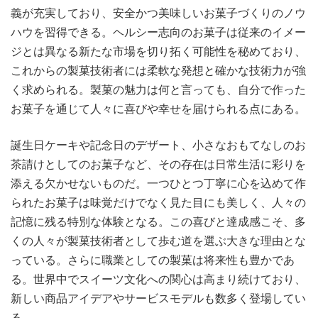
義が充実しており、安全かつ美味しいお菓子づくりのノウ
ハウを習得できる。ヘルシー志向のお菓子は従来のイメー
ジとは異なる新たな市場を切り拓く可能性を秘めており、
これからの製菓技術者には柔軟な発想と確かな技術力が強
く求められる。製菓の魅力は何と言っても、自分で作った
お菓子を通じて人々に喜びや幸せを届けられる点にある。
誕生日ケーキや記念日のデザート、小さなおもてなしのお
茶請けとしてのお菓子など、その存在は日常生活に彩りを
添える欠かせないものだ。一つひとつ丁寧に心を込めて作
られたお菓子は味覚だけでなく見た目にも美しく、人々の
記憶に残る特別な体験となる。この喜びと達成感こそ、多
くの人々が製菓技術者として歩む道を選ぶ大きな理由とな
っている。さらに職業としての製菓は将来性も豊かであ
る。世界中でスイーツ文化への関心は高まり続けており、
新しい商品アイデアやサービスモデルも数多く登場してい
る。