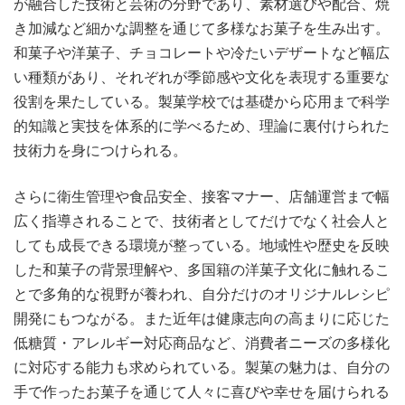
が融合した技術と芸術の分野であり、素材選びや配合、焼
き加減など細かな調整を通じて多様なお菓子を生み出す。
和菓子や洋菓子、チョコレートや冷たいデザートなど幅広
い種類があり、それぞれが季節感や文化を表現する重要な
役割を果たしている。製菓学校では基礎から応用まで科学
的知識と実技を体系的に学べるため、理論に裏付けられた
技術力を身につけられる。
さらに衛生管理や食品安全、接客マナー、店舗運営まで幅
広く指導されることで、技術者としてだけでなく社会人と
しても成長できる環境が整っている。地域性や歴史を反映
した和菓子の背景理解や、多国籍の洋菓子文化に触れるこ
とで多角的な視野が養われ、自分だけのオリジナルレシピ
開発にもつながる。また近年は健康志向の高まりに応じた
低糖質・アレルギー対応商品など、消費者ニーズの多様化
に対応する能力も求められている。製菓の魅力は、自分の
手で作ったお菓子を通じて人々に喜びや幸せを届けられる