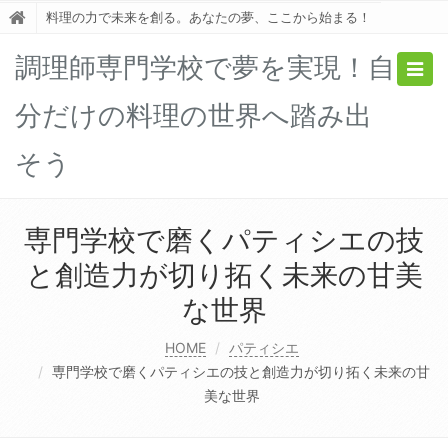
料理の力で未来を創る。あなたの夢、ここから始まる！
調理師専門学校で夢を実現！自
Togg
navig
分だけの料理の世界へ踏み出
そう
専門学校で磨くパティシエの技
と創造力が切り拓く未来の甘美
な世界
HOME
パティシエ
専門学校で磨くパティシエの技と創造力が切り拓く未来の甘
美な世界