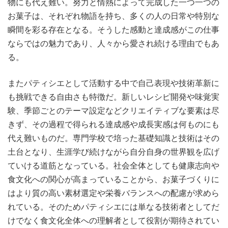
物にも代え難い。努力と情熱によって完成した一つ一つの
お菓子は、それぞれ物語を持ち、多くの人の日常や特別な
瞬間を彩る存在となる。そうした感動と達成感がこの仕事
ならではの魅力であり、人々から愛され続ける理由でもあ
る。
またパティシエとして活動する中で自己表現や技術革新に
も挑戦できる自由さも特徴だ。新しいレシピ開発や味覚実
験、季節ごとのテーマ設定などクリエイティブな要素は尽
きず、その過程で得られる達成感や成長実感は何ものにも
代え難いものだ。専門学校で培った基礎知識と技術はその
土台となり、生涯学び続けながら自分自身の世界観を広げ
ていける道筋となっている。社会全体としても健康志向や
食文化への関心が高まっていることから、お菓子づくりに
はより質の高い素材選定や栄養バランスへの配慮が求めら
れている。そのためパティシエには単なる技術者としてだ
けでなく食文化全体への理解者として役割が期待されてい