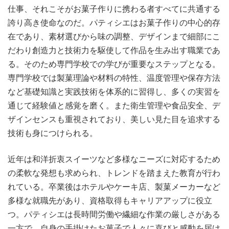
仕事、それこそがお菓子作りに携わる者すべてに共通する
誇り高き使命なのだ。パティシエはお菓子作りの中心的存
在であり、素材選びから味の調整、デザインまで細部にこ
だわり創造力と技術力を駆使して作品を生み出す職業であ
る。そのため専門学校での学びが重要なステップとなる。
専門学校では製菓理論や材料の特性、温度管理や保存方法
など基礎知識と実践技術を体系的に習得し、多くの実習を
通じて経験値と感覚を磨く。また衛生管理や食品安全、デ
ザインセンスも重視されており、美しい見た目を追求する
技術も身につけられる。
近年は和洋折衷スイーツなど多様なニーズに対応するため
の柔軟な発想も求められ、トレンドを踏まえた教育が行わ
れている。卒業後はホテルやケーキ店、製菓メーカーなど
多様な就職先があり、資格取得もキャリアアップに役立
つ。パティシエは長時間労働や繊細な作業の厳しさがある
一方で、自身の手掛けたお菓子で人々に喜びと感動を届け