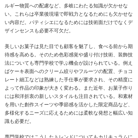
ルギー物質への配慮など、多岐にわたる知識が欠かせな
い。これらは卒業後現場で即戦力となるためにも欠かせな
い内容だ。パティシエになるためには技術面だけでなくデ
ザインセンスも必要不可欠だ。
美しいお菓子は見た目でも顧客を魅了し、食べる前から期
待感を高める。そのため色彩感覚や盛り付け技術、装飾技
法についても専門学校で学ぶ機会が設けられている。例え
ばケーキ表面へのクリーム絞りやフルーツの配置、チョコ
レート細工などは熟練した手仕事が要求され、その精度に
よって作品の印象が大きく変わる。また近年、お菓子作り
には和洋折衷の新しいスタイルも注目されている。和素材
を用いた創作スイーツや季節感を活かした限定商品など、
多様化するニーズに応えるためには柔軟な発想と幅広い知
識も必要だ。
専門学校ではこうしたトレンドについてもカリキュラムに