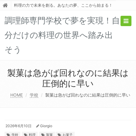
料理の力で未来を創る。あなたの夢、ここから始まる！
調理師専門学校で夢を実現！自
Togg
navig
分だけの料理の世界へ踏み出
そう
製菓は急がば回れなのに結果は
圧倒的に早い
HOME
学校
製菓は急がば回れなのに結果は圧倒的に早い
2026年6月10日
Giorgio
学校
料理
製菓
お菓子