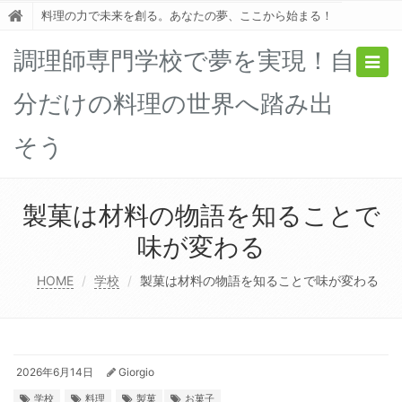
料理の力で未来を創る。あなたの夢、ここから始まる！
調理師専門学校で夢を実現！自
Togg
navig
分だけの料理の世界へ踏み出
そう
製菓は材料の物語を知ることで
味が変わる
HOME
学校
製菓は材料の物語を知ることで味が変わる
2026年6月14日
Giorgio
学校
料理
製菓
お菓子