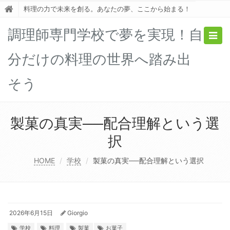
料理の力で未来を創る。あなたの夢、ここから始まる！
調理師専門学校で夢を実現！自
Togg
navig
分だけの料理の世界へ踏み出
そう
製菓の真実──配合理解という選
択
HOME
学校
製菓の真実──配合理解という選択
2026年6月15日
Giorgio
学校
料理
製菓
お菓子