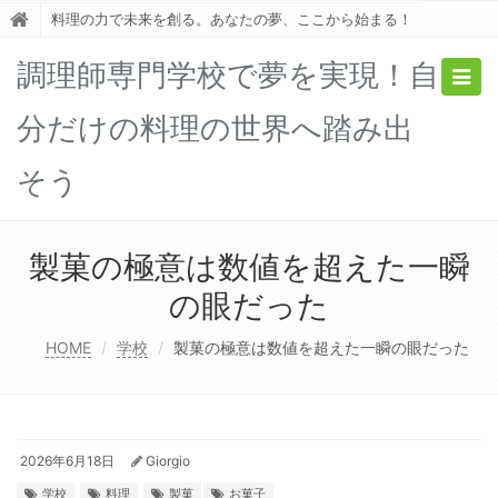
料理の力で未来を創る。あなたの夢、ここから始まる！
調理師専門学校で夢を実現！自
Togg
navig
分だけの料理の世界へ踏み出
そう
製菓の極意は数値を超えた一瞬
の眼だった
HOME
学校
製菓の極意は数値を超えた一瞬の眼だった
2026年6月18日
Giorgio
学校
料理
製菓
お菓子