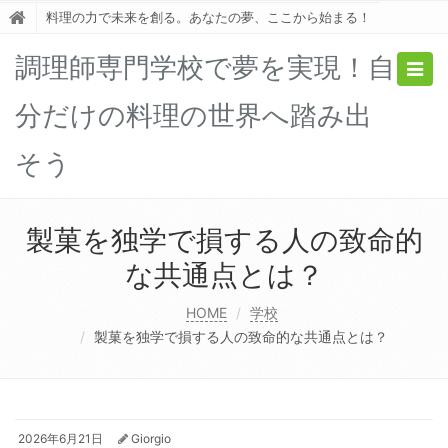
料理の力で未来を創る。あなたの夢、ここから始まる！
調理師専門学校で夢を実現！自
Togg
navig
分だけの料理の世界へ踏み出
そう
製菓を独学で損する人の致命的
な共通点とは？
HOME
学校
製菓を独学で損する人の致命的な共通点とは？
2026年6月21日
Giorgio