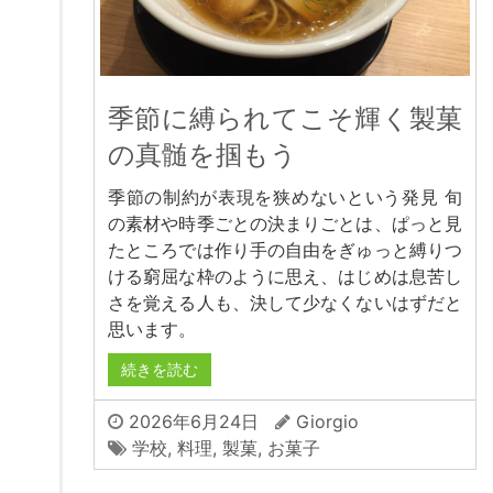
季節に縛られてこそ輝く製菓
の真髄を掴もう
季節の制約が表現を狭めないという発見 旬
の素材や時季ごとの決まりごとは、ぱっと見
たところでは作り手の自由をぎゅっと縛りつ
ける窮屈な枠のように思え、はじめは息苦し
さを覚える人も、決して少なくないはずだと
思います。
続きを読む
2026年6月24日
Giorgio
学校
,
料理
,
製菓
,
お菓子