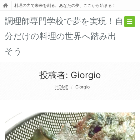
料理の力で未来を創る。あなたの夢、ここから始まる！
調理師専門学校で夢を実現！自
Togg
navig
分だけの料理の世界へ踏み出
そう
投稿者:
Giorgio
HOME
Giorgio