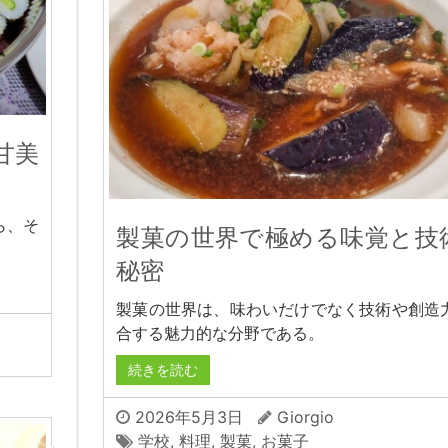
甘美
ら、そ
製菓の世界で極める味覚と技
。
秘密
製菓の世界は、味わいだけでなく技術や創造
合する魅力的な分野である。
続きを読む
2026年5月3日
Giorgio
学校
,
料理
,
製菓
,
お菓子