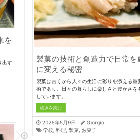
来を
製菓の技術と創造力で日常を
り出す
に変える秘密
製菓は古くから人々の生活に彩りを添える重
術であり、日々の暮らしに楽しさと豊かさを
しています。
続きを読む
2026年5月9日
Giorgio
学校
,
料理
,
製菓
,
お菓子