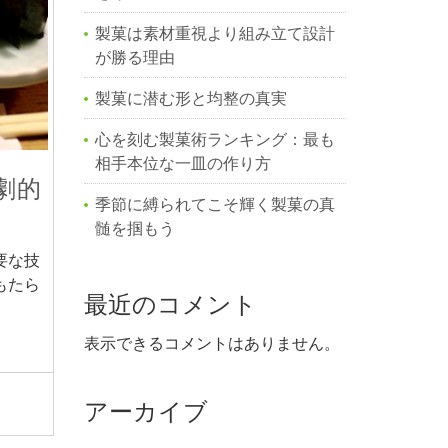
製菓は素材重視より組み立て設計
が勝る理由
製菓に潜む形と均整の真実
心を刻む製菓術ランキング：最も
相手本位な一皿の作り方
劇的
季節に縛られてこそ輝く製菓の真
髄を掴もう
要な技
もたら
最近のコメント
表示できるコメントはありません。
アーカイブ