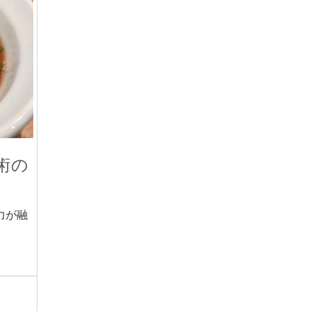
術の
力が融