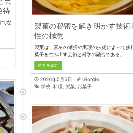
と芸
招待
けでな
製菓の秘密を解き明かす技術
。
性の極意
製菓は、素材の選択や調理の技術によって多
菓子を生み出す芸術と科学の融合である。
続きを読む
2026年5月5日
Giorgio
学校
,
料理
,
製菓
,
お菓子