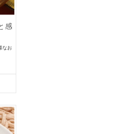
と感
様なお